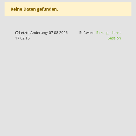
Keine Daten gefunden.
Letzte Änderung: 07.08.2026
Software:
Sitzungsdienst
(Wird in
17:02:15
Session