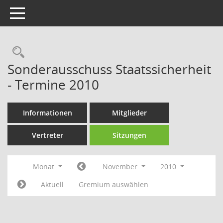
Toggle navigation
Rechercheauswahl
Sonderausschuss Staatssicherheit
- Termine 2010
Informationen
Mitglieder
Vertreter
Sitzungen
Monat
November
2010
Aktuell
Gremium auswählen