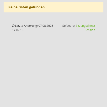
Keine Daten gefunden.
Letzte Änderung: 07.08.2026
Software:
Sitzungsdienst
(Wird in
17:02:15
Session