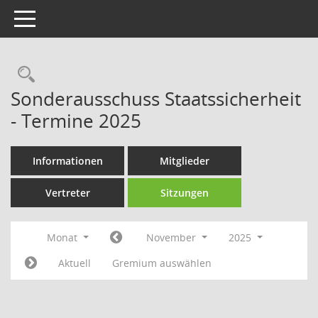
Toggle navigation
Rechercheauswahl
Sonderausschuss Staatssicherheit
- Termine 2025
Informationen
Mitglieder
Vertreter
Sitzungen
Monat
November
2025
Aktuell
Gremium auswählen