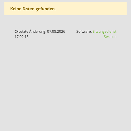
Keine Daten gefunden.
Letzte Änderung: 07.08.2026
Software:
Sitzungsdienst
(Wird in
17:02:15
Session