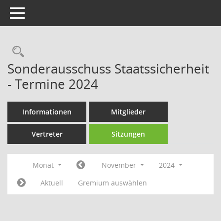
Toggle navigation
Rechercheauswahl
Sonderausschuss Staatssicherheit
- Termine 2024
Informationen
Mitglieder
Vertreter
Sitzungen
Monat
November
2024
Aktuell
Gremium auswählen