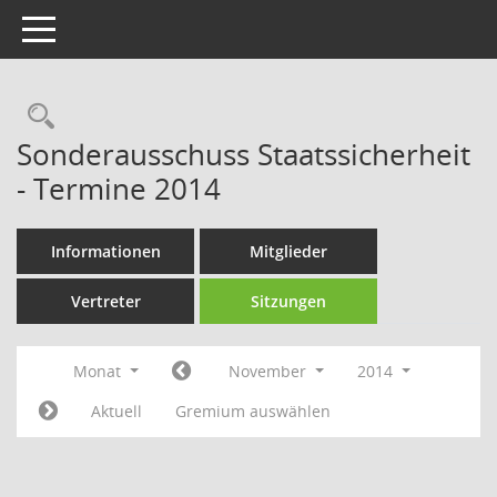
Toggle navigation
Rechercheauswahl
Sonderausschuss Staatssicherheit
- Termine 2014
Informationen
Mitglieder
Vertreter
Sitzungen
Monat
November
2014
Aktuell
Gremium auswählen