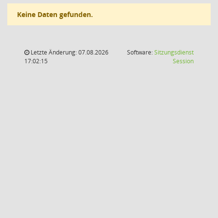
Keine Daten gefunden.
Letzte Änderung: 07.08.2026
Software:
Sitzungsdienst
(Wird in
17:02:15
Session