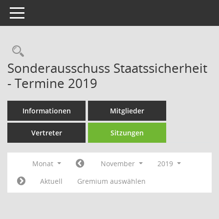
Toggle navigation
Rechercheauswahl
Sonderausschuss Staatssicherheit
- Termine 2019
Informationen
Mitglieder
Vertreter
Sitzungen
Monat
November
2019
Aktuell
Gremium auswählen