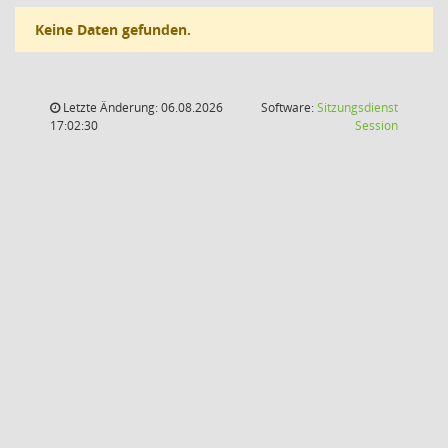
Keine Daten gefunden.
Letzte Änderung: 06.08.2026
Software:
Sitzungsdienst
(Wird in
17:02:30
Session