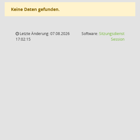
Keine Daten gefunden.
Letzte Änderung: 07.08.2026
Software:
Sitzungsdienst
(Wird in
17:02:15
Session