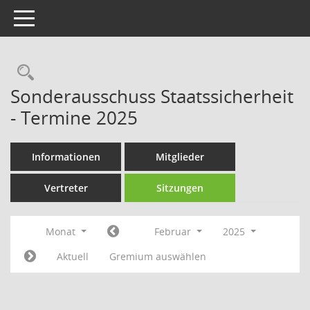
Toggle navigation
Rechercheauswahl
Sonderausschuss Staatssicherheit
- Termine 2025
Informationen
Mitglieder
Vertreter
Sitzungen
Monat
Februar
2025
Aktuell
Gremium auswählen