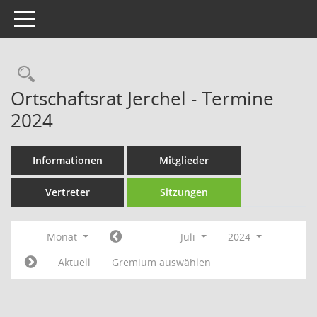
Toggle navigation
Rechercheauswahl
Ortschaftsrat Jerchel - Termine
2024
Informationen
Mitglieder
Vertreter
Sitzungen
Monat
Juli
2024
Aktuell
Gremium auswählen