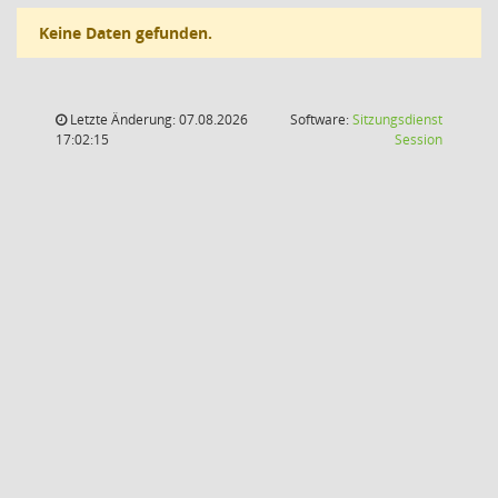
Keine Daten gefunden.
Letzte Änderung: 07.08.2026
Software:
Sitzungsdienst
(Wird in
17:02:15
Session