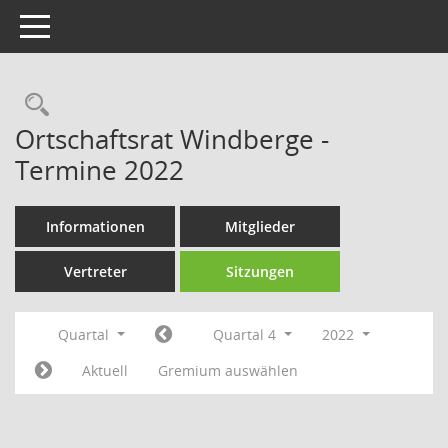
Toggle navigation
Rechercheauswahl
Ortschaftsrat Windberge -
Termine 2022
Informationen
Mitglieder
Vertreter
Sitzungen
Quartal
Quartal 4
2022
Aktuell
Gremium auswählen