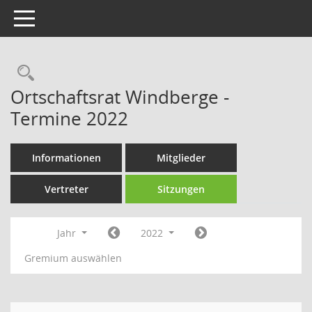
Toggle navigation
Rechercheauswahl
Ortschaftsrat Windberge -
Termine 2022
Informationen
Mitglieder
Vertreter
Sitzungen
Jahr
2022
Gremium auswählen