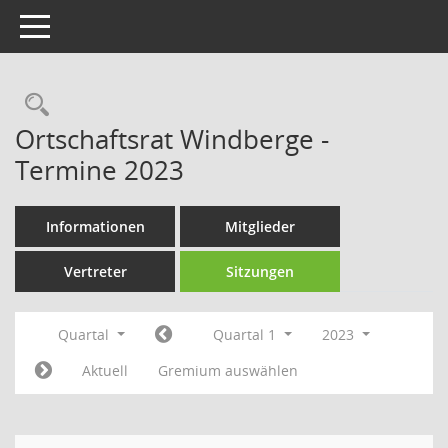
Toggle navigation
Rechercheauswahl
Ortschaftsrat Windberge -
Termine 2023
Informationen
Mitglieder
Vertreter
Sitzungen
Quartal
Quartal 1
2023
Aktuell
Gremium auswählen