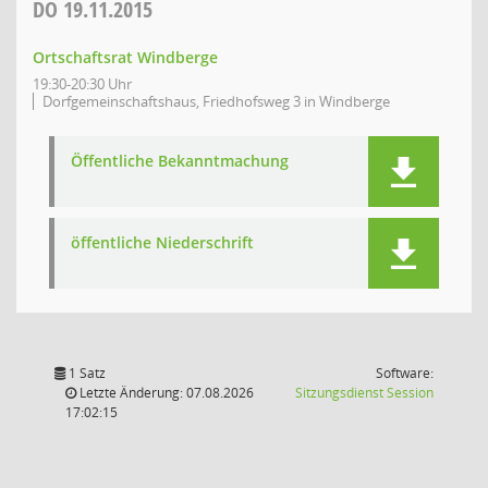
DO
19.11.2015
Ortschaftsrat Windberge
19:30-20:30 Uhr
Dorfgemeinschaftshaus, Friedhofsweg 3 in Windberge
Öffentliche Bekanntmachung
öffentliche Niederschrift
1 Satz
Software:
(Wird in
Letzte Änderung: 07.08.2026
Sitzungsdienst
Session
17:02:15