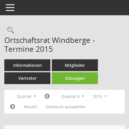
Toggle navigation
Rechercheauswahl
Ortschaftsrat Windberge -
Termine 2015
Informationen
Mitglieder
Vertreter
Sitzungen
Quartal
Quartal 4
2015
Aktuell
Gremium auswählen