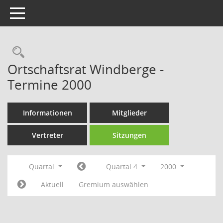
Toggle navigation
Rechercheauswahl
Ortschaftsrat Windberge -
Termine 2000
Informationen
Mitglieder
Vertreter
Sitzungen
Quartal
Quartal 4
2000
Aktuell
Gremium auswählen