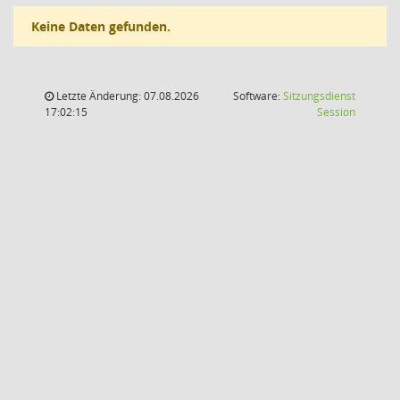
Keine Daten gefunden.
Letzte Änderung: 07.08.2026
Software:
Sitzungsdienst
(Wird in
17:02:15
Session