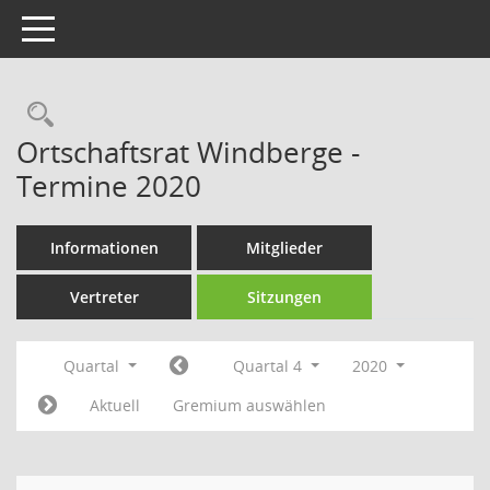
Toggle navigation
Rechercheauswahl
Ortschaftsrat Windberge -
Termine 2020
Informationen
Mitglieder
Vertreter
Sitzungen
Quartal
Quartal 4
2020
Aktuell
Gremium auswählen