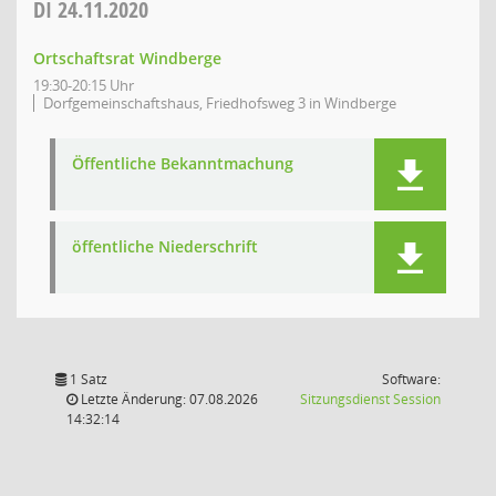
DI
24.11.2020
Ortschaftsrat Windberge
19:30-20:15 Uhr
Dorfgemeinschaftshaus, Friedhofsweg 3 in Windberge
Öffentliche Bekanntmachung
öffentliche Niederschrift
1 Satz
Software:
(Wird in
Letzte Änderung: 07.08.2026
Sitzungsdienst
Session
14:32:14