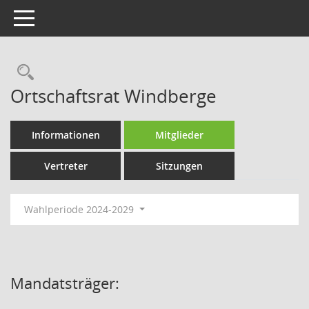
Toggle navigation
Rechercheauswahl
Ortschaftsrat Windberge
Informationen
Mitglieder
Vertreter
Sitzungen
Wahlperiode 2024-2029
Mandatsträger: