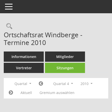
Toggle navigation
Rechercheauswahl
Ortschaftsrat Windberge -
Termine 2010
Informationen
Mitglieder
Vertreter
Sitzungen
Quartal
Quartal 4
2010
Aktuell
Gremium auswählen