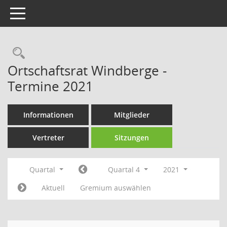
Toggle navigation
Rechercheauswahl
Ortschaftsrat Windberge -
Termine 2021
Informationen
Mitglieder
Vertreter
Sitzungen
Quartal
Quartal 4
2021
Aktuell
Gremium auswählen