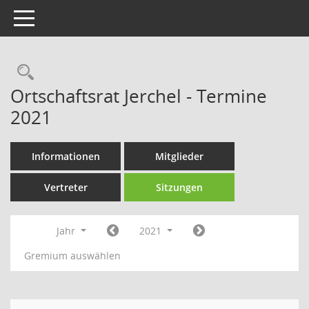
Toggle navigation
Rechercheauswahl
Ortschaftsrat Jerchel - Termine
2021
Informationen
Mitglieder
Vertreter
Sitzungen
Jahr
2021
Gremium auswählen