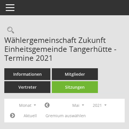
Toggle navigation
Rechercheauswahl
Wählergemeinschaft Zukunft
Einheitsgemeinde Tangerhütte -
Termine 2021
Informationen
Mitglieder
Vertreter
Sitzungen
Monat
Mai
2021
Aktuell
Gremium auswählen