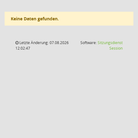
Keine Daten gefunden.
Letzte Änderung: 07.08.2026
Software:
Sitzungsdienst
(Wird in
12:02:47
Session