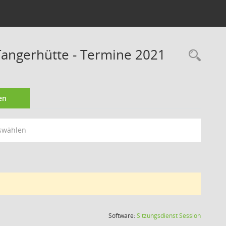
angerhütte - Termine 2021
Rec
en
swählen
(Wird in
Software:
Sitzungsdienst
Session