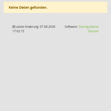
Keine Daten gefunden.
Letzte Änderung: 07.08.2026
Software:
Sitzungsdienst
(Wird in
17:02:15
Session