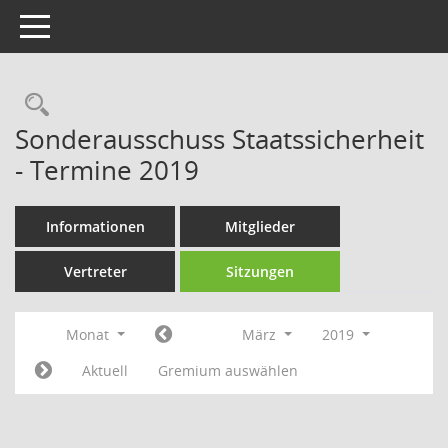
Toggle navigation
Rechercheauswahl
Sonderausschuss Staatssicherheit
- Termine 2019
Informationen
Mitglieder
Vertreter
Sitzungen
Monat
März
2019
Aktuell
Gremium auswählen