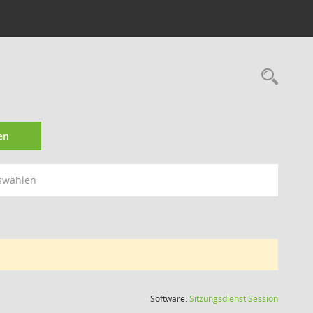
Rec
en
swählen
(Wird in
Software:
Sitzungsdienst
Session