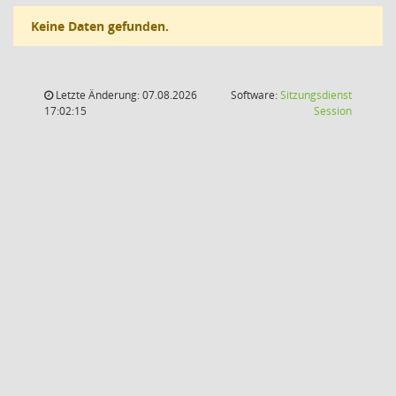
Keine Daten gefunden.
Letzte Änderung: 07.08.2026
Software:
Sitzungsdienst
(Wird in
17:02:15
Session