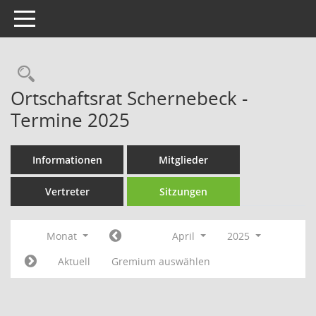
Toggle navigation
Rechercheauswahl
Ortschaftsrat Schernebeck -
Termine 2025
Informationen
Mitglieder
Vertreter
Sitzungen
Monat
April
2025
Aktuell
Gremium auswählen