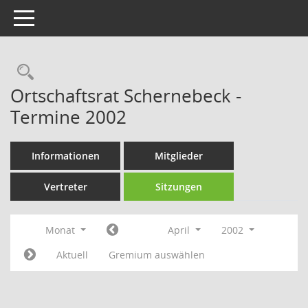
Toggle navigation
Rechercheauswahl
Ortschaftsrat Schernebeck -
Termine 2002
Informationen
Mitglieder
Vertreter
Sitzungen
Monat
April
2002
Aktuell
Gremium auswählen