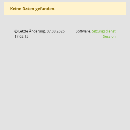
Keine Daten gefunden.
Letzte Änderung: 07.08.2026
Software:
Sitzungsdienst
(Wird in
17:02:15
Session