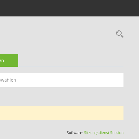
Rec
en
swählen
(Wird in
Software:
Sitzungsdienst
Session