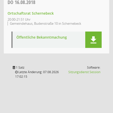
DO
16.08.2018
Ortschaftsrat Schernebeck
20:00-21:51 Uhr
Gemeindehaus, Budenstraße 10 in Schernebeck
Öffentliche Bekanntmachung
1 Satz
Software:
(Wird in
Letzte Änderung: 07.08.2026
Sitzungsdienst
Session
17:02:15