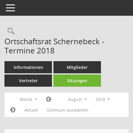
Toggle navigation
Rechercheauswahl
Ortschaftsrat Schernebeck -
Termine 2018
Informationen
Mitglieder
Vertreter
Sitzungen
Monat
August
2018
Aktuell
Gremium auswählen