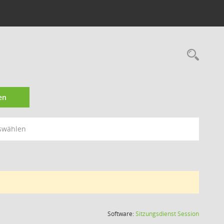
Rec
en
swählen
(Wird in
Software:
Sitzungsdienst
Session