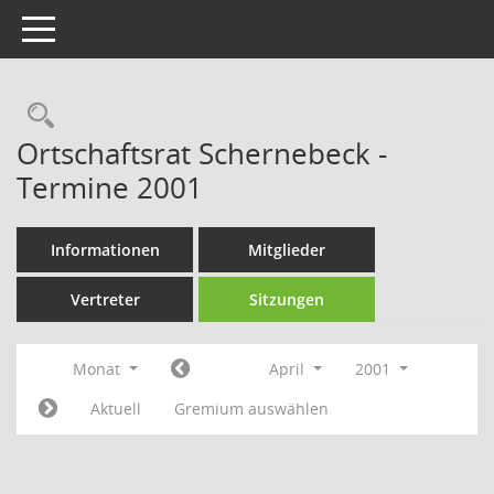
Toggle navigation
Rechercheauswahl
Ortschaftsrat Schernebeck -
Termine 2001
Informationen
Mitglieder
Vertreter
Sitzungen
Monat
April
2001
Aktuell
Gremium auswählen