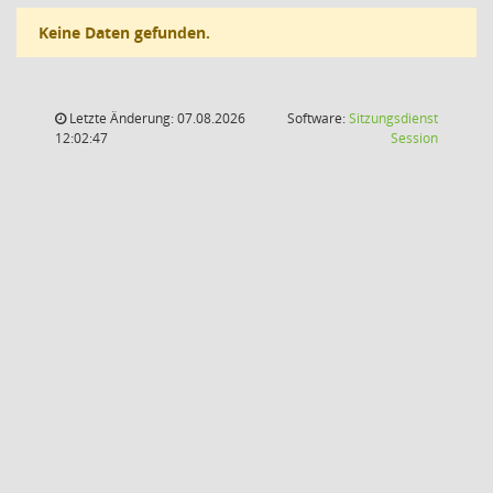
Keine Daten gefunden.
Letzte Änderung: 07.08.2026
Software:
Sitzungsdienst
(Wird in
12:02:47
Session