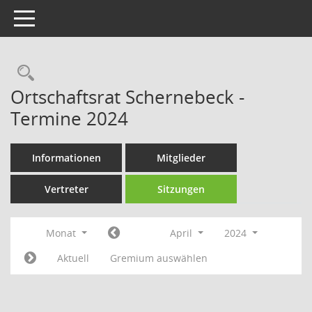
Toggle navigation
Rechercheauswahl
Ortschaftsrat Schernebeck -
Termine 2024
Informationen
Mitglieder
Vertreter
Sitzungen
Monat
April
2024
Aktuell
Gremium auswählen