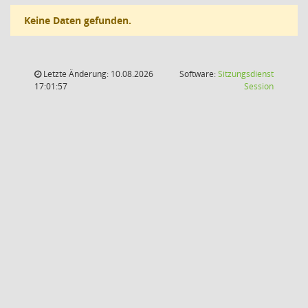
Keine Daten gefunden.
Letzte Änderung: 10.08.2026
Software:
Sitzungsdienst
(Wird in
17:01:57
Session