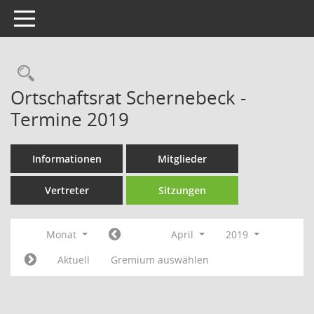
Toggle navigation
Rechercheauswahl
Ortschaftsrat Schernebeck -
Termine 2019
Informationen
Mitglieder
Vertreter
Sitzungen
Monat
April
2019
Aktuell
Gremium auswählen