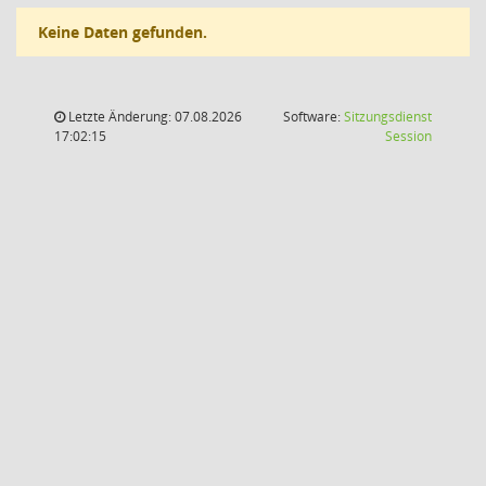
Keine Daten gefunden.
Letzte Änderung: 07.08.2026
Software:
Sitzungsdienst
(Wird in
17:02:15
Session