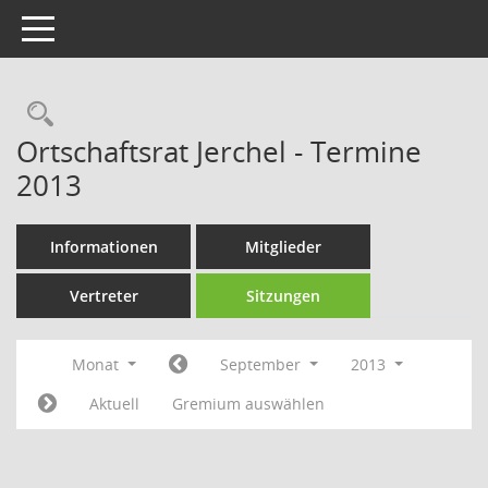
Toggle navigation
Rechercheauswahl
Ortschaftsrat Jerchel - Termine
2013
Informationen
Mitglieder
Vertreter
Sitzungen
Monat
September
2013
Aktuell
Gremium auswählen