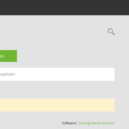
Rec
en
swählen
(Wird in
Software:
Sitzungsdienst
Session