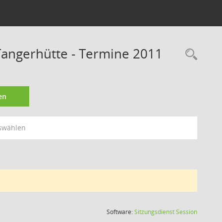
angerhütte - Termine 2011
Rec
en
swählen
(Wird in
Software:
Sitzungsdienst
Session