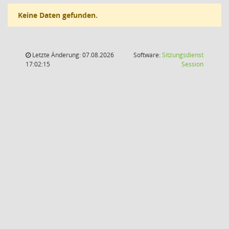
Keine Daten gefunden.
Letzte Änderung: 07.08.2026
Software:
Sitzungsdienst
(Wird in
17:02:15
Session