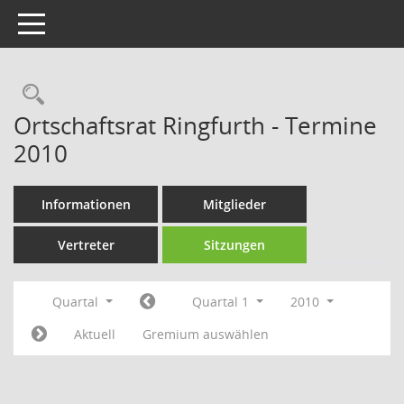
Toggle navigation
Rechercheauswahl
Ortschaftsrat Ringfurth - Termine
2010
Informationen
Mitglieder
Vertreter
Sitzungen
Quartal
Quartal 1
2010
Aktuell
Gremium auswählen