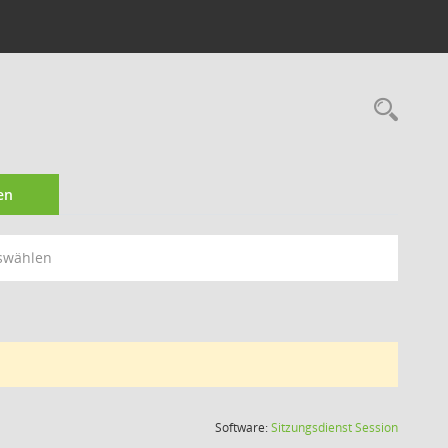
Rec
en
swählen
(Wird in
Software:
Sitzungsdienst
Session