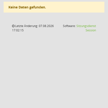
Keine Daten gefunden.
Letzte Änderung: 07.08.2026
Software:
Sitzungsdienst
(Wird in
17:02:15
Session