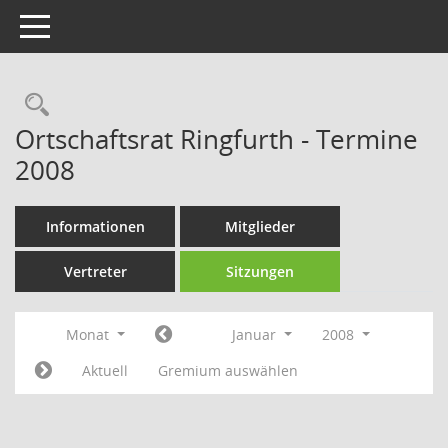
Toggle navigation
Rechercheauswahl
Ortschaftsrat Ringfurth - Termine
2008
Informationen
Mitglieder
Vertreter
Sitzungen
Monat
Januar
2008
Aktuell
Gremium auswählen