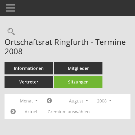
Toggle navigation
Rechercheauswahl
Ortschaftsrat Ringfurth - Termine
2008
Informationen
Mitglieder
Vertreter
Sitzungen
Monat
August
2008
Aktuell
Gremium auswählen