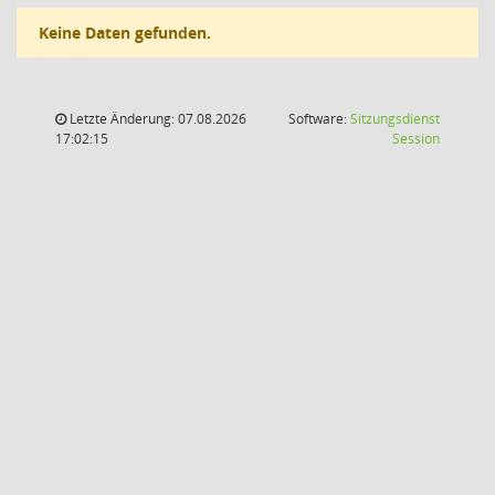
Keine Daten gefunden.
Letzte Änderung: 07.08.2026
Software:
Sitzungsdienst
(Wird in
17:02:15
Session