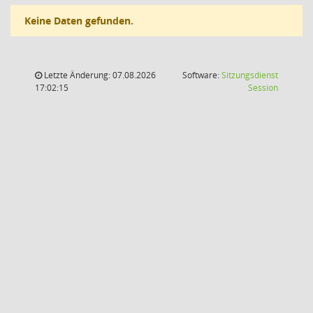
Keine Daten gefunden.
Letzte Änderung: 07.08.2026
Software:
Sitzungsdienst
(Wird in
17:02:15
Session