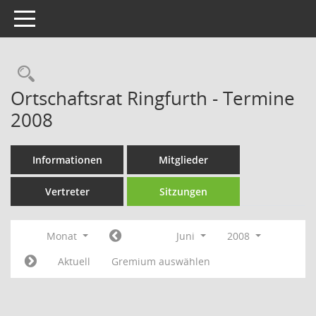
Toggle navigation
Rechercheauswahl
Ortschaftsrat Ringfurth - Termine
2008
Informationen
Mitglieder
Vertreter
Sitzungen
Monat
Juni
2008
Aktuell
Gremium auswählen