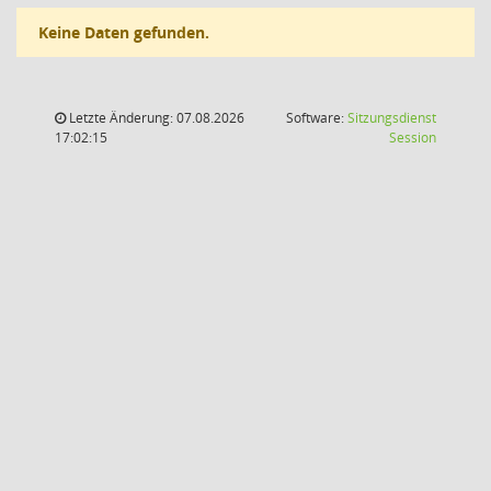
Keine Daten gefunden.
Letzte Änderung: 07.08.2026
Software:
Sitzungsdienst
(Wird in
17:02:15
Session