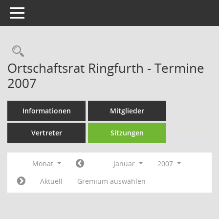
Toggle navigation
Rechercheauswahl
Ortschaftsrat Ringfurth - Termine
2007
Informationen
Mitglieder
Vertreter
Sitzungen
Monat
Januar
2007
Aktuell
Gremium auswählen