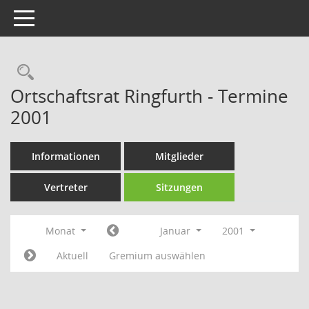
Toggle navigation
Rechercheauswahl
Ortschaftsrat Ringfurth - Termine
2001
Informationen
Mitglieder
Vertreter
Sitzungen
Monat
Januar
2001
Aktuell
Gremium auswählen