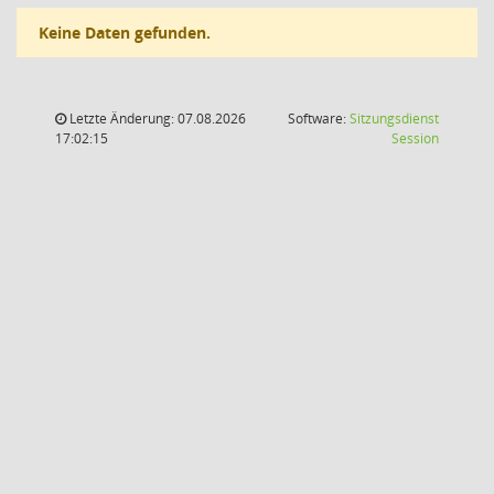
Keine Daten gefunden.
Letzte Änderung: 07.08.2026
Software:
Sitzungsdienst
(Wird in
17:02:15
Session