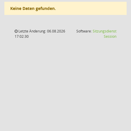
Keine Daten gefunden.
Letzte Änderung: 06.08.2026
Software:
Sitzungsdienst
(Wird in
17:02:30
Session