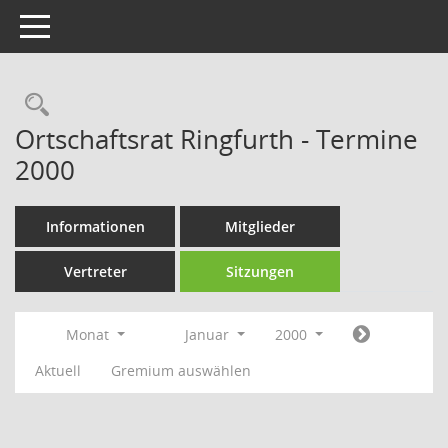
Toggle navigation
Rechercheauswahl
Ortschaftsrat Ringfurth - Termine
2000
Informationen
Mitglieder
Vertreter
Sitzungen
Monat
Januar
2000
Aktuell
Gremium auswählen