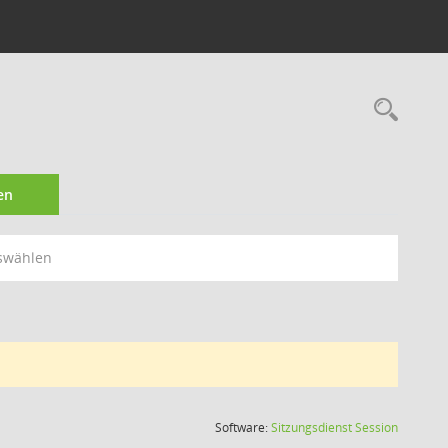
Rec
en
swählen
(Wird in
Software:
Sitzungsdienst
Session