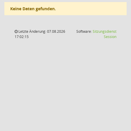
Keine Daten gefunden.
Letzte Änderung: 07.08.2026
Software:
Sitzungsdienst
(Wird in
17:02:15
Session