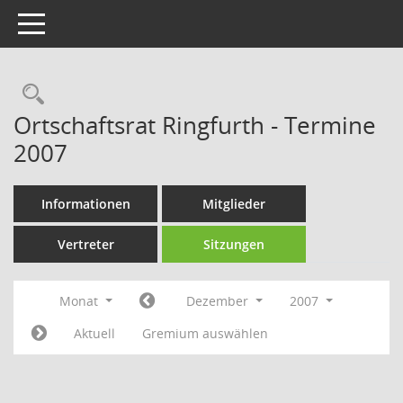
Toggle navigation
Rechercheauswahl
Ortschaftsrat Ringfurth - Termine
2007
Informationen
Mitglieder
Vertreter
Sitzungen
Monat
Dezember
2007
Aktuell
Gremium auswählen