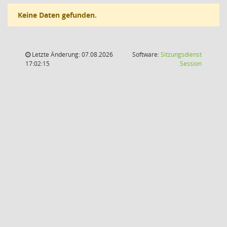
Keine Daten gefunden.
Letzte Änderung: 07.08.2026
Software:
Sitzungsdienst
(Wird in
17:02:15
Session