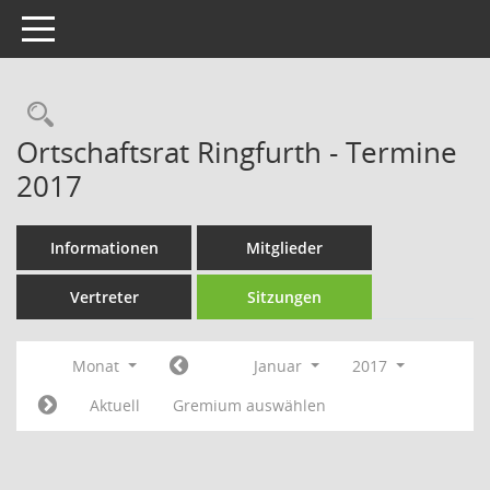
Toggle navigation
Rechercheauswahl
Ortschaftsrat Ringfurth - Termine
2017
Informationen
Mitglieder
Vertreter
Sitzungen
Monat
Januar
2017
Aktuell
Gremium auswählen