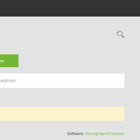
Rec
en
swählen
(Wird in
Software:
Sitzungsdienst
Session