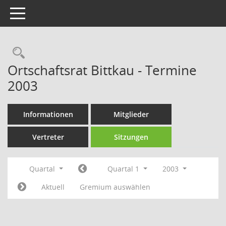
Toggle navigation
Rechercheauswahl
Ortschaftsrat Bittkau - Termine
2003
Informationen
Mitglieder
Vertreter
Sitzungen
Quartal
Quartal 1
2003
Aktuell
Gremium auswählen