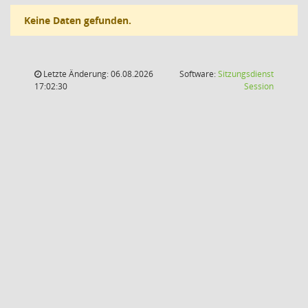
Keine Daten gefunden.
Letzte Änderung: 06.08.2026
Software:
Sitzungsdienst
(Wird in
17:02:30
Session