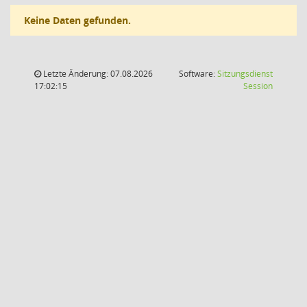
Keine Daten gefunden.
Letzte Änderung: 07.08.2026
Software:
Sitzungsdienst
(Wird in
17:02:15
Session