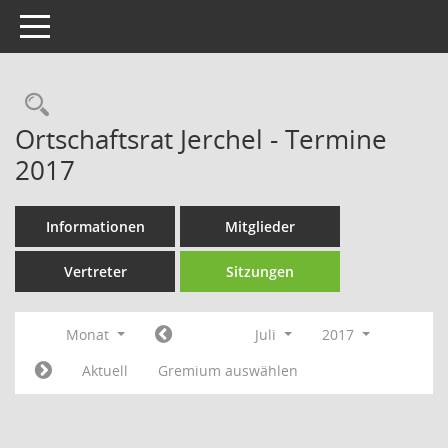
Toggle navigation
Rechercheauswahl
Ortschaftsrat Jerchel - Termine
2017
Informationen
Mitglieder
Vertreter
Sitzungen
Monat
Juli
2017
Aktuell
Gremium auswählen