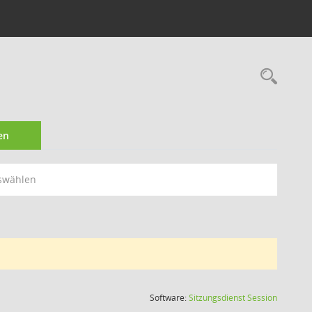
Rec
en
swählen
(Wird in
Software:
Sitzungsdienst
Session