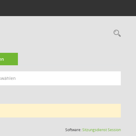
Rec
en
swählen
(Wird in
Software:
Sitzungsdienst
Session