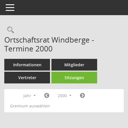
Toggle navigation
Rechercheauswahl
Ortschaftsrat Windberge -
Termine 2000
Informationen
Mitglieder
Vertreter
Sitzungen
Jahr
2000
Gremium auswählen