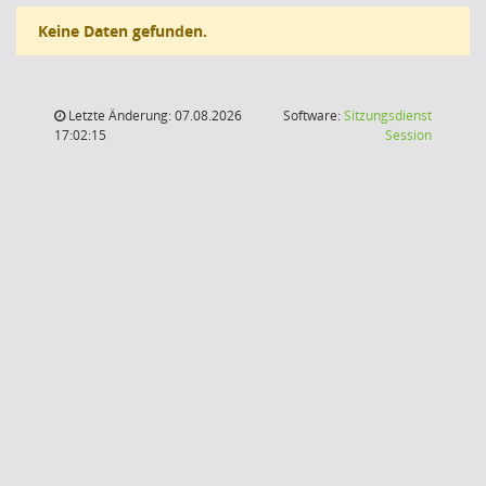
Keine Daten gefunden.
Letzte Änderung: 07.08.2026
Software:
Sitzungsdienst
(Wird in
17:02:15
Session