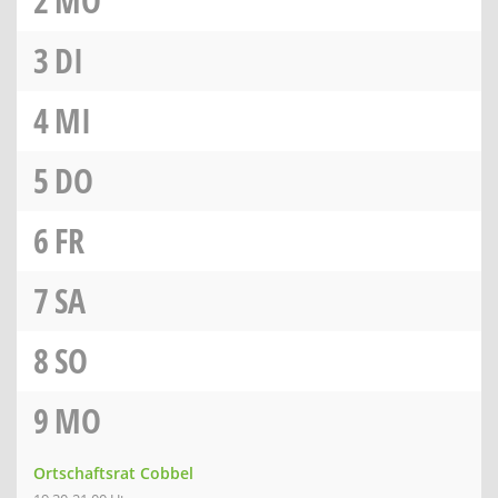
2
MO
3
DI
4
MI
5
DO
6
FR
7
SA
8
SO
9
MO
Ortschaftsrat Cobbel